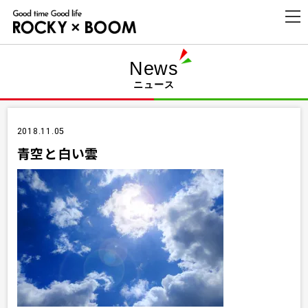
t
o
g
g
l
News
e
n
ニュース
a
v
i
g
a
2018.11.05
t
i
青空と白い雲
o
n